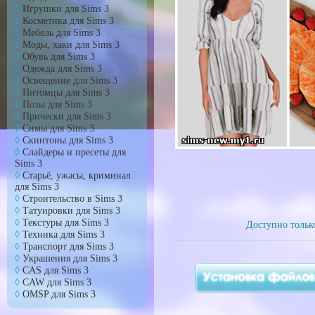
Игрушки для Sims 3
Косметика для Sims 3
Мебель для Sims 3
Моды, хаки для Sims 3
Обувь для Sims 3
Одежда для Sims 3
Освещение для Sims 3
Питомцы для Sims 3
Позы для Sims 3
Прически для Sims 3
Симы для Sims 3
Скинтоны для Sims 3
Слайдеры и пресеты для
Sims 3
Старьё, ужасы, криминал
для Sims 3
Cтроительство в Sims 3
Татуировки для Sims 3
Текстуры для Sims 3
Доступно тольк
Техника для Sims 3
Транспорт для Sims 3
Украшения для Sims 3
CAS для Sims 3
CAW для Sims 3
OMSP для Sims 3