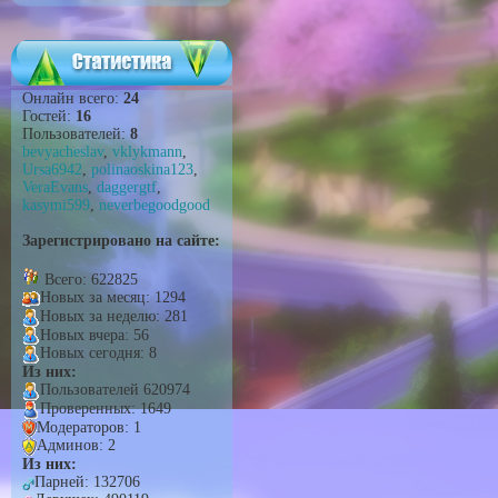
Онлайн всего:
24
Гостей:
16
Пользователей:
8
bevyacheslav
,
vklykmann
,
Ursa6942
,
polinaoskina123
,
VeraEvans
,
daggergtf
,
kasymi599
,
neverbegoodgood
Зарегистрировано на сайте:
Всего: 622825
Новых за месяц: 1294
Новых за неделю: 281
Новых вчера: 56
Новых сегодня: 8
Из них:
Пользователей 620974
Проверенных: 1649
Модераторов: 1
Админов: 2
Из них:
Парней: 132706