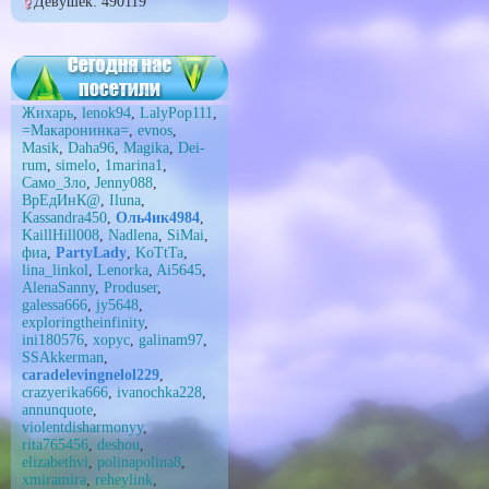
Девушек: 490119
Жихарь
,
lenok94
,
LalyPop111
,
=Макаронинка=
,
evnos
,
Masik
,
Daha96
,
Magika
,
Dei-
rum
,
simelo
,
1marina1
,
Само_Зло
,
Jenny088
,
ВрEдИнК@
,
Iluna
,
Kassandra450
,
Оль4ик4984
,
KaillHill008
,
Nadlena
,
SiMai
,
фиа
,
PartyLady
,
KoTtTa
,
lina_linkol
,
Lenorka
,
Ai5645
,
AlenaSanny
,
Produser
,
galessa666
,
jy5648
,
exploringtheinfinity
,
ini180576
,
xopyc
,
galinam97
,
SSAkkerman
,
caradelevingnelol229
,
crazyerika666
,
ivanochka228
,
annunquote
,
violentdisharmonyy
,
rita765456
,
deshou
,
elizabethvi
,
polinapolina8
,
xmiramira
,
reheylink
,