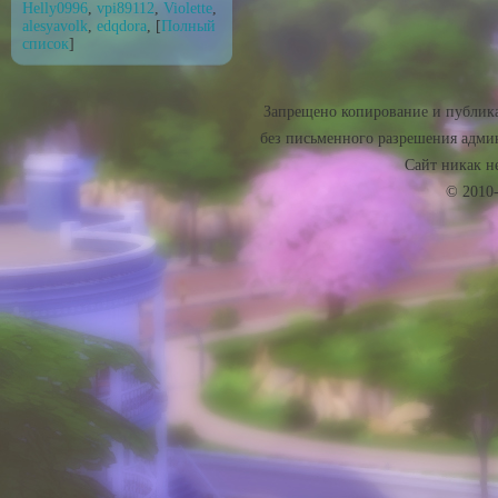
Helly0996
,
vpi89112
,
Violette
,
alesyavolk
,
edqdora
, [
Полный
список
]
Запрещено копирование и публика
без письменного разрешения админ
Сайт никак не 
© 2010-