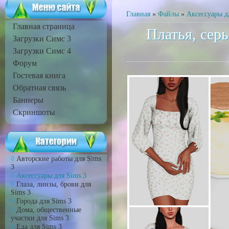
Главная
»
Файлы
»
Аксессуары д
Главная страница
Платья, серь
Загрузки Симс 3
Загрузки Симс 4
Форум
Гостевая книга
Обратная связь
Баннеры
Скриншоты
Авторские работы для Sims
3
Аксессуары для Sims 3
Глаза, линзы, брови для
Sims 3
Города для Sims 3
Дома, общественные
участки для Sims 3
Еда для Sims 3