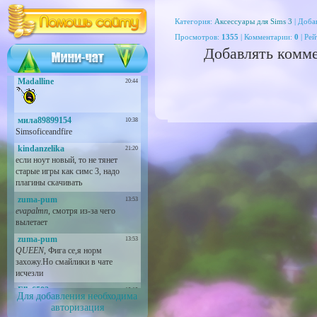
Категория:
Аксессуары для Sims 3
| Доба
Просмотров
:
1355
|
Комментарии
:
0
|
Рей
Добавлять комме
Для добавления необходима
авторизация