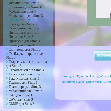
Игрушки для Sims 3
Косметика для Sims 3
Мебель для Sims 3
Моды, хаки для Sims 3
Обувь для Sims 3
Одежда для Sims 3
Освещение для Sims 3
Питомцы для Sims 3
Позы для Sims 3
Прически для Sims 3
Симы для Sims 3
Скинтоны для Sims 3
Слайдеры и пресеты для
Sims 3
Старьё, ужасы, криминал
для Sims 3
Cтроительство в Sims 3
Татуировки для Sims 3
Категория:
Обувь для Sims 3
| Добавил:
Текстуры для Sims 3
Просмотров
:
2966
|
Комментарии
:
0
|
Ре
Техника для Sims 3
Транспорт для Sims 3
Украшения для Sims 3
CAS для Sims 3
CAW для Sims 3
OMSP для Sims 3