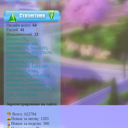
Онлайн всего:
64
Гостей:
41
Пользователей:
23
kisupova295
,
pahomovanastya02
,
fdfdfdfd1516
,
Mary8193
,
alexmurzajkin
,
Q1j1234590
,
irinanekrasova1998
,
anderswok
,
Ales
,
Daria1708201
,
Larry2401
,
Норма8217
,
SiMai
,
milaivashina98
,
vilka9334
,
Мононока
,
Ursa6942
,
maximova
,
Ivanzhdanov757
,
nastiadoka
,
ermakovav332
,
私
は自
,
al3xandrasus
Зарегистрировано на сайте:
Всего: 622784
Новых за месяц: 1283
Новых за неделю: 300