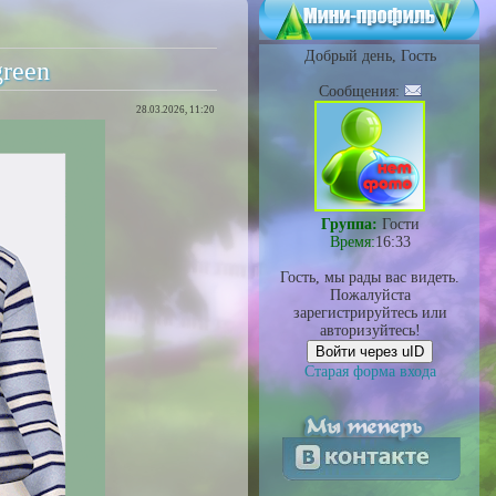
Добрый день, Гость
green
Сообщения:
28.03.2026, 11:20
Группа:
Гости
Время:
16:33
Гость, мы рады вас видеть.
Пожалуйста
зарегистрируйтесь или
авторизуйтесь!
Войти через uID
Старая форма входа