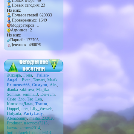
Новых вчера: 49
Новых сегодня: 23
Из них:
Пользователей 620933
Проверенных: 1649
Модераторов: 1
Админов: 2
Из них:
Парней: 132705
Девушек: 490079
Жихарь
,
Freia
,
_Fallen-
Angel_
,
Evan
,
Temari
,
Masik
,
Primrose666
,
Симуля
,
Ales
,
dianka-zakirova
,
Magika
,
Somnus
,
semmi13
,
Dei-rum
,
Само_Зло
,
Tao_Len
,
КнижнаяДама
,
Traum
,
Doppel
,
erer
,
Lily_Wessels
,
Holyada
,
PartyLady
,
AlenaSanny
,
masha1232820
,
Produser
,
настюфа7215
,
katyazaxarowa2014
,
butimafangirl
,
donna9613
,