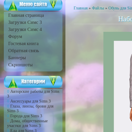
Главная
»
Файлы
»
Обувь для Si
Главная страница
Набо
Загрузки Симс 3
Загрузки Симс 4
Форум
Гостевая книга
Обратная связь
Баннеры
Скриншоты
Авторские работы для Sims
3
Аксессуары для Sims 3
Глаза, линзы, брови для
Sims 3
Города для Sims 3
Дома, общественные
участки для Sims 3
Еда для Sims 3