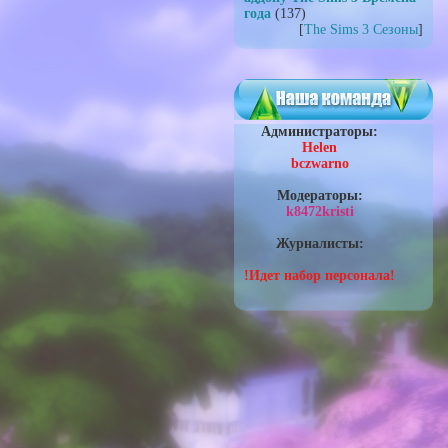
года
(137)
[
The Sims 3 Сезоны
]
Администраторы:
Helen
bczwarno
Модераторы:
k8472kristi
Журналисты:
!Идет набор персонала!