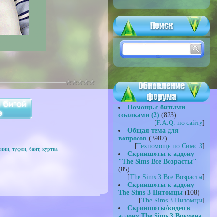
Помощь с битыми
ссылками (2)
(823)
[
F.A.Q. по сайту
]
Общая тема для
вопросов
(3987)
[
Техпомощь по Симс 3
]
мини
,
туфли
,
бант
,
куртка
Скриншоты к аддону
"The Sims Все Возрасты"
(85)
[
The Sims 3 Все Возрасты
]
Скриншоты к аддону
The Sims 3 Питомцы
(108)
[
The Sims 3 Питомцы
]
Скриншоты/видео к
аддону The Sims 3 Времена