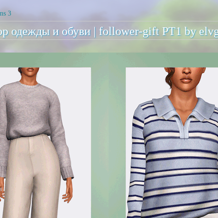
ms 3
р одежды и обуви | follower-gift PT1 by elv