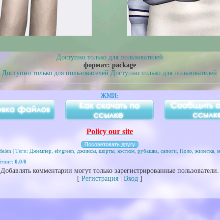
Доступно только для пользователей
формат: package
Доступно только для пользователей
Доступно только для пользователей
ЖМИ:
Policy our site
Helen
| Теги:
Джемпер
,
elvgreen
,
джинсы
,
шорты
,
костюм
,
рубашка
,
сапоги
,
Поло
,
жилетка
,
йтинг
:
0.0
/
0
Добавлять комментарии могут только зарегистрированные пользователи.
[
Регистрация
|
Вход
]