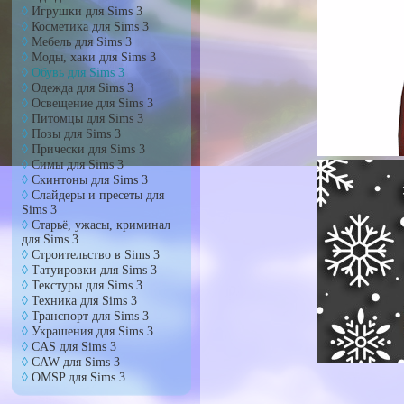
Игрушки для Sims 3
Косметика для Sims 3
Мебель для Sims 3
Моды, хаки для Sims 3
Обувь для Sims 3
Одежда для Sims 3
Освещение для Sims 3
Питомцы для Sims 3
Позы для Sims 3
Прически для Sims 3
Симы для Sims 3
Скинтоны для Sims 3
Слайдеры и пресеты для
Sims 3
Старьё, ужасы, криминал
для Sims 3
Cтроительство в Sims 3
Татуировки для Sims 3
Текстуры для Sims 3
Техника для Sims 3
Транспорт для Sims 3
Украшения для Sims 3
CAS для Sims 3
CAW для Sims 3
OMSP для Sims 3