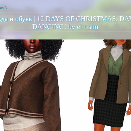
ms 3
да и обувь | 12 DAYS OF CHRISTMAS, DA
DANCING! by elitisim