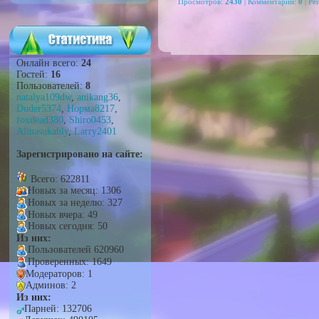
Просмотров
:
2430
|
Комментарии
:
0
|
Ре
Онлайн всего:
24
Гостей:
16
Пользователей:
8
natalya109dw
,
anikang36
,
Duder5374
,
Норма8217
,
foxdead380
,
Shiro0453
,
Alinasukably
,
Larry2401
Зарегистрировано на сайте:
Всего: 622811
Новых за месяц: 1306
Новых за неделю: 327
Новых вчера: 49
Новых сегодня: 50
Из них:
Пользователей 620960
Проверенных: 1649
Модераторов: 1
Админов: 2
Из них:
Парней: 132706