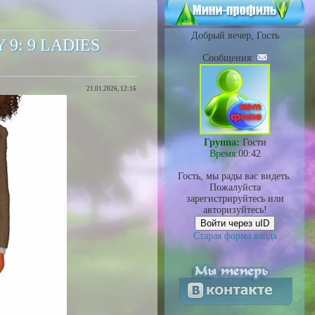
Добрый вечер, Гость
Y 9: 9 LADIES
Сообщения:
21.01.2026, 12:16
Группа:
Гости
Время:
00:42
Гость, мы рады вас видеть.
Пожалуйста
зарегистрируйтесь или
авторизуйтесь!
Войти через uID
Старая форма входа