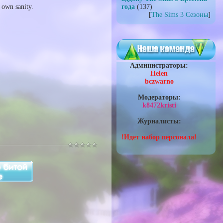
 own sanity.
года
(137)
[
The Sims 3 Сезоны
]
Администраторы:
Helen
bczwarno
Модераторы:
k8472kristi
Журналисты:
!Идет набор персонала!