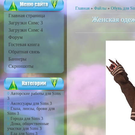
Главная
»
Файлы
»
Обувь для Si
Главная страница
Женская одеж
Загрузки Симс 3
Загрузки Симс 4
Форум
Гостевая книга
Обратная связь
Баннеры
Скриншоты
Авторские работы для Sims
3
Аксессуары для Sims 3
Глаза, линзы, брови для
Sims 3
Города для Sims 3
Дома, общественные
участки для Sims 3
Еда для Sims 3