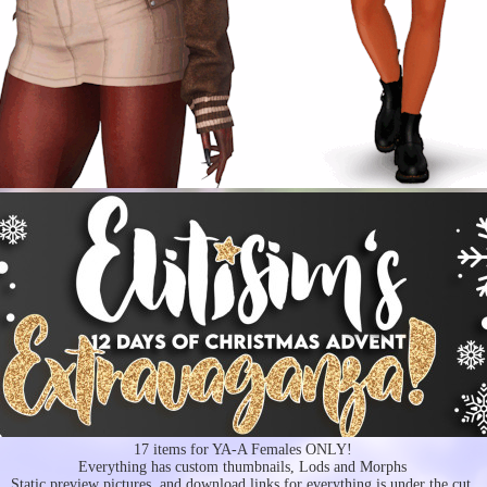
17 items for YA-A Females ONLY!
Everything has custom thumbnails, Lods and Morphs
Static preview pictures, and download links for everything is under the cut.