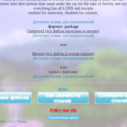
orter item descriptions than usual under the cut for the sake of brevity and my
everything has all LODS and morphs
enabled for maternity, disabled for random.
Доступно только для пользователей
формат: package
Unmerged (все файлы раздельно в архиве)
Доступно только для пользователей
или
Merged (все файлы в одном package)
Доступно только для пользователей
или
папка с файлами
Доступно только для пользователей
ЖМИ:
Policy our site
Helen
| Теги:
Elitisim