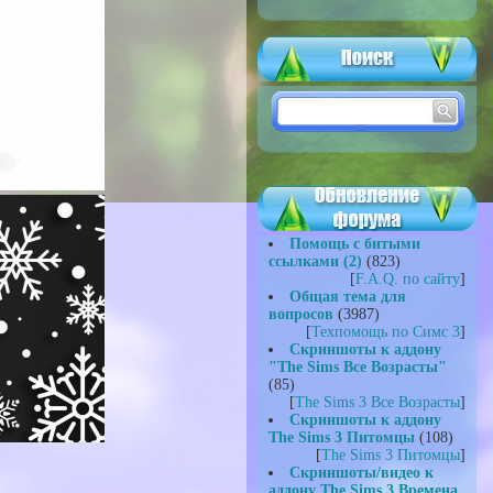
Помощь с битыми
ссылками (2)
(823)
[
F.A.Q. по сайту
]
Общая тема для
вопросов
(3987)
[
Техпомощь по Симс 3
]
Скриншоты к аддону
"The Sims Все Возрасты"
(85)
[
The Sims 3 Все Возрасты
]
Скриншоты к аддону
The Sims 3 Питомцы
(108)
[
The Sims 3 Питомцы
]
Скриншоты/видео к
аддону The Sims 3 Времена