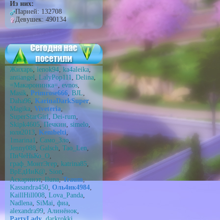
Из них:
Парней: 132708
Девушек: 490134
Жихарь
,
lenok94
,
ka4aleika
,
antiangel
,
LalyPop111
,
Delina
,
=Макаронинка=
,
evnos
,
Masik
,
Primrose666
,
BJL
,
Daha96
,
KarinaDarkSuper
,
Magika
,
Viveteria
,
SuperStarGirl
,
Dei-rum
,
Skipk4605
,
Печкин
,
simelo
,
юля2013
,
Kembelti
,
1marina1
,
Само_Зло
,
Jenny088
,
Galsch
,
Tao_Len
,
ПиЧеНьКо_О
,
граф_МонтЭгер
,
katrina85
,
ВрEдИнК@
,
Sion
,
Аскаринэт
,
Iluna
,
Traum
,
Kassandra450
,
Оль4ик4984
,
KaillHill008
,
Lova_Panda
,
Nadlena
,
SiMai
,
фиа
,
alexandra99
,
Алинёнок
,
PartyLady
,
darkrokki
,