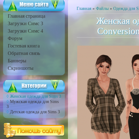
Главная
»
Файлы
»
Одежда для S
Главная страница
Женская од
Загрузки Симс 3
Conversio
Загрузки Симс 4
Форум
Гостевая книга
Обратная связь
Баннеры
Скриншоты
Женская одежда для Sims 3
Мужская одежда для Sims
3
Детская одежда для Sims 3