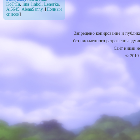
KoTtTa
,
lina_linkol
,
Lenorka
,
Ai5645
,
AlenaSanny
, [
Полный
список
]
Запрещено копирование и публика
без письменного разрешения админ
Сайт никак не 
© 2010-