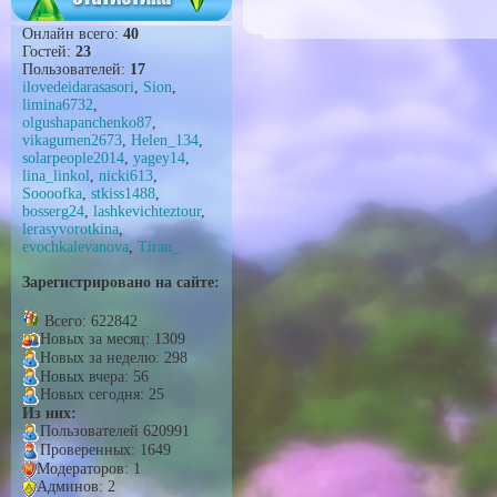
Онлайн всего:
40
Гостей:
23
Пользователей:
17
ilovedeidarasasori
,
Sion
,
limina6732
,
olgushapanchenko87
,
vikagumen2673
,
Helen_134
,
solarpeople2014
,
yagey14
,
lina_linkol
,
nicki613
,
Soooofka
,
stkiss1488
,
bosserg24
,
lashkevichteztour
,
lerasyvorotkina
,
evochkalevanova
,
Tiran_
Зарегистрировано на сайте:
Всего: 622842
Новых за месяц: 1309
Новых за неделю: 298
Новых вчера: 56
Новых сегодня: 25
Из них:
Пользователей 620991
Проверенных: 1649
Модераторов: 1
Админов: 2