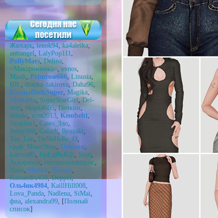
Жихарь
,
lenok94
,
ka4aleika
,
antiangel
,
LalyPop111
,
PollyMars
,
Delina
,
=Макаронинка=
,
evnos
,
Masik
,
Primrose666
,
Linusia
,
BJL
,
dianka-zakirova
,
Daha96
,
KarinaDarkSuper
,
Magika
,
Viveteria
,
SuperStarGirl
,
Dei-
rum
,
Skipk4605
,
Печкин
,
simelo
,
юля2013
,
Kembelti
,
1marina1
,
Само_Зло
,
Jenny088
,
Galsch
,
Ryuzaki
,
Tao_Len
,
ПиЧеНьКо_О
,
граф_МонтЭгер
,
Ололян
,
katrina85
,
ВрEдИнК@
,
Sion
,
Аскаринэт
,
постапокалипсис
,
Iluna
,
Morph
,
Traum
,
Kassandra450
,
Doppel
,
Оль4ик4984
,
KaillHill008
,
Lova_Panda
,
Nadlena
,
SiMai
,
фиа
,
alexandra99
, [
Полный
список
]