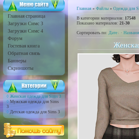
Главная
»
Файлы
»
Одежда для S
Главная страница
В категории материалов
:
17548
Загрузки Симс 3
Показано материалов
:
21-30
Загрузки Симс 4
Сортировать по
:
Дате
·
Назван
Форум
Женская
Гостевая книга
Обратная связь
Баннеры
Скриншоты
Женская одежда для Sims 3
Мужская одежда для Sims
3
Детская одежда для Sims 3