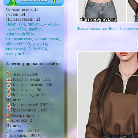
Онлайн всего:
27
Гостей:
14
Пользователей:
13
Helen_134
,
runkatt1
,
-_-LoL-
Женская одежда для Sims 3
| Просмотров
_-
,
юля784
,
staohun
,
solarpeople2014
,
irrumyancevaa
,
yoonminitsme
,
Ж
slimeee00990
,
yagey14
,
euse3vaval
,
Duder5374
,
staceytorrible
Зарегистрировано на сайте:
Всего: 622850
Новых за месяц: 1315
Новых за неделю: 306
Новых вчера: 56
Новых сегодня: 33
Из них:
Пользователей 620999
Проверенных: 1649
Модераторов: 1
Админов: 2
Из них:
Парней: 132710
Девушек: 490140