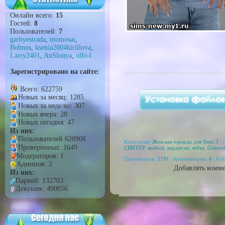
Онлайн всего:
15
Гостей:
8
Пользователей:
7
garbyestrada
,
niomosai
,
Bobnus
,
ksenia2004kirillova
,
Larry2401
,
AnSlonya
,
ollo-l
Зарегистрировано на сайте:
Всего: 622759
Новых за месяц: 1285
Новых за неделю: 307
Новых вчера: 28
Новых сегодня: 47
Из них:
Пользователей 620908
Категория:
Женская одежда для Sims 3
| 
Проверенных: 1649
СВИТЕР
,
ковбой
,
кардиган
,
юбка
,
Grimot
Модераторов: 1
Просмотров
:
2791
|
Комментарии
:
0
|
Рей
Админов: 2
Добавлять комме
Из них:
Парней: 132703
Девушек: 490056