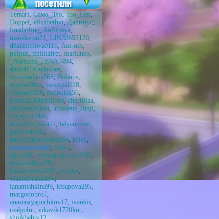
Temari
,
Само_Зло
,
Tao_Len
,
Doppel
,
elizabethvi
,
Далинус
,
linadarling
,
AnSlonya
,
msreiketsu21
,
LIN32653120
,
ddanisimova0116
,
Ani-nin
,
pufpuf
,
tinilitafret
,
marianeo
,
_Nastusha_
,
EVA7494
,
dasha0140educom
,
seminaulana766
,
Bobnus
,
eragon20xx
,
sweetpaff18
,
Гримм0330
,
connoleg56
,
ksenia2004kirillova
,
chertillaa
,
chikkenpicken
,
amadeus_Junji
,
staceytorrible
,
mixailovpasha11
,
talyanovser
,
garbyestrada
,
nadezdaborisenko694
,
kifro
,
korsakova640
,
ollo-l
,
egoca99
,
techniquepasha2085
,
milaivashina98
,
lanaavdeeva2001
,
riristar
,
vladislavakadow
,
lanamishkina99
,
kisupova295
,
margodobro7
,
anastasiyapuchkov17
,
ivankis
,
realpolut
,
vikavik1720kot
,
shrekbebra12
,