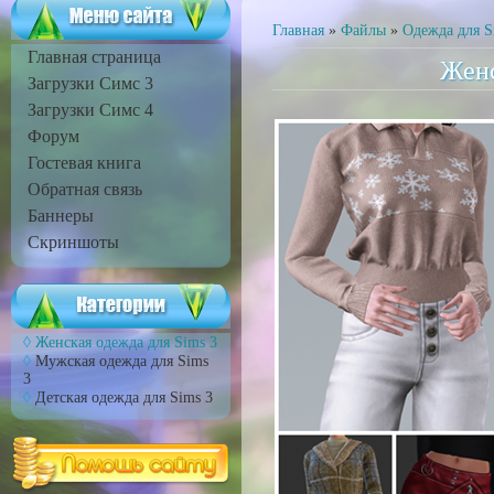
Главная
»
Файлы
»
Одежда для S
Главная страница
Женс
Загрузки Симс 3
Загрузки Симс 4
Форум
Гостевая книга
Обратная связь
Баннеры
Скриншоты
Женская одежда для Sims 3
Мужская одежда для Sims
3
Детская одежда для Sims 3