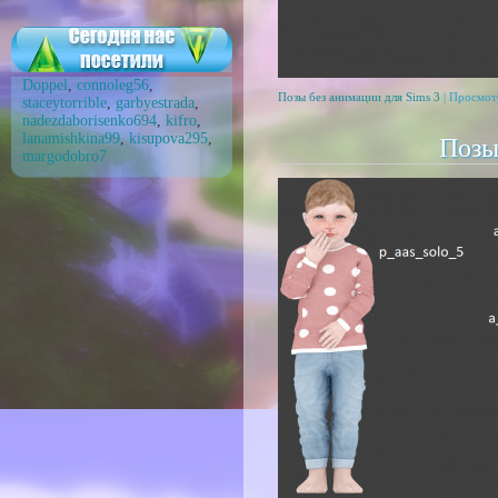
Doppel
,
connoleg56
,
Позы без анимации для Sims 3
| Просмот
staceytorrible
,
garbyestrada
,
nadezdaborisenko694
,
kifro
,
lanamishkina99
,
kisupova295
,
Позы
margodobro7