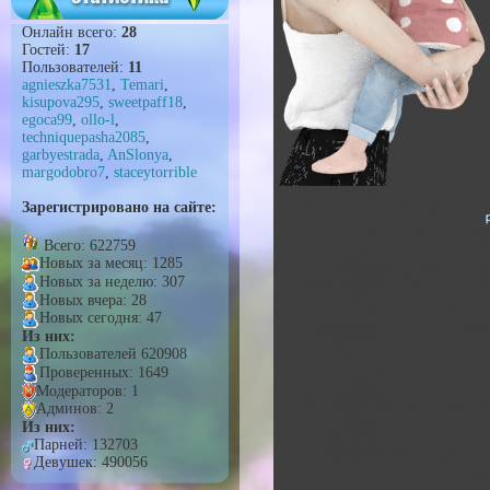
Онлайн всего:
28
Гостей:
17
Пользователей:
11
agnieszka7531
,
Temari
,
kisupova295
,
sweetpaff18
,
egoca99
,
ollo-l
,
techniquepasha2085
,
garbyestrada
,
AnSlonya
,
margodobro7
,
staceytorrible
Зарегистрировано на сайте:
Всего: 622759
Новых за месяц: 1285
Новых за неделю: 307
Новых вчера: 28
Новых сегодня: 47
Из них:
Пользователей 620908
Проверенных: 1649
Модераторов: 1
Админов: 2
Из них:
Парней: 132703
Девушек: 490056