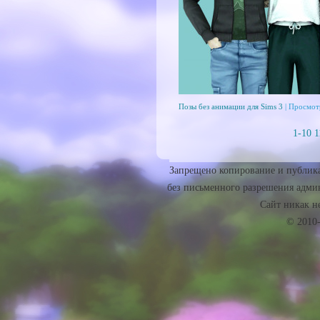
Позы без анимации для Sims 3
| Просмот
1-10
1
Запрещено копирование и публика
без письменного разрешения админ
Сайт никак не 
© 2010-