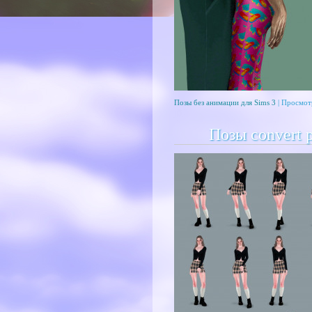
Позы без анимации для Sims 3
| Просмот
Позы convert 