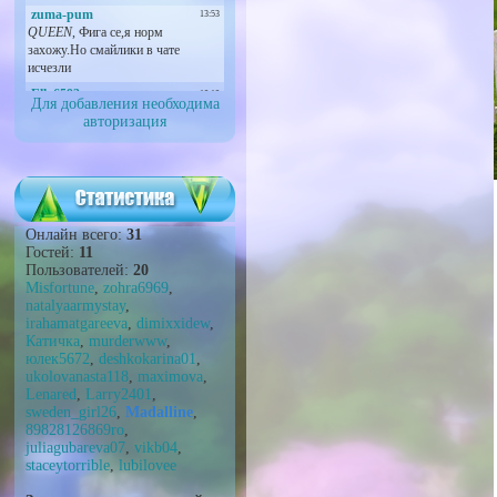
Для добавления необходима
авторизация
Онлайн всего:
31
Гостей:
11
Пользователей:
20
Misfortune
,
zohra6969
,
natalyaarmystay
,
irahamatgareeva
,
dimixxidew
,
Катичка
,
murderwww
,
юлек5672
,
deshkokarina01
,
ukolovanasta118
,
maximova
,
Lenared
,
Larry2401
,
sweden_girl26
,
Madalline
,
89828126869ro
,
juliagubareva07
,
vikb04
,
staceytorrible
,
lubilovee