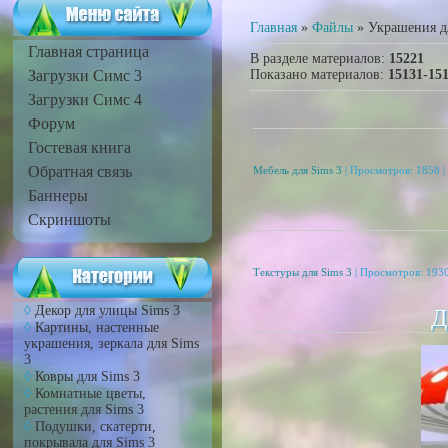
Главная
»
Файлы
» Украшения д
Главная страница
В разделе материалов
:
15221
Загрузки Симс 3
Показано материалов
:
15131-15
Загрузки Симс 4
Форум
Гостевая книга
Обратная связь
Мебель для Sims 3
| Просмотров: 1858 |
Баннеры
Скриншоты
Текстуры для Sims 3
| Просмотров: 1930
Декор для улицы Sims 3
Д
Картины, настенные
украшения, зеркала для Sims
3
Ковры для Sims 3
Комнатные цветы,
растения для Sims 3
Подушки, скатерти,
покрывала для Sims 3