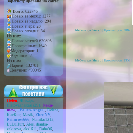
Зарегистрировано на сайте:
Всего: 622746
Новых за месяц: 1277
Новых за неделю: 294
Новых вчера: 28
Мебель для Sims 3
| Просмотров: 2082 |
Новых сегодня: 34
Из них:
Пользователей 620895
Проверенных: 1649
Модераторов: 1
Админов: 2
Мебель для Sims 3
| Просмотров: 1358 |
Из них:
Парней: 132701
Девушек: 490045
Helen
,
Жихарь
,
filatovaanastasia291
,
Neka-
mew
,
_Fallen-Angel_
,
Delina
,
КисКис
,
Masik
,
ZhenNY
,
Primrose666
,
Namiko1212
,
LuLuHurt
,
Ales
,
dianka-
zakirova
,
eks1611
,
Daha96
,