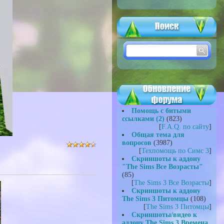
Помощь с битыми
ссылками (2)
(823)
[
F.A.Q. по сайту
]
Общая тема для
вопросов
(3987)
[
Техпомощь по Симс 3
]
Скриншоты к аддону
"The Sims Все Возрасты"
(85)
[
The Sims 3 Все Возрасты
]
Скриншоты к аддону
The Sims 3 Питомцы
(108)
[
The Sims 3 Питомцы
]
Скриншоты/видео к
аддону The Sims 3 Времена