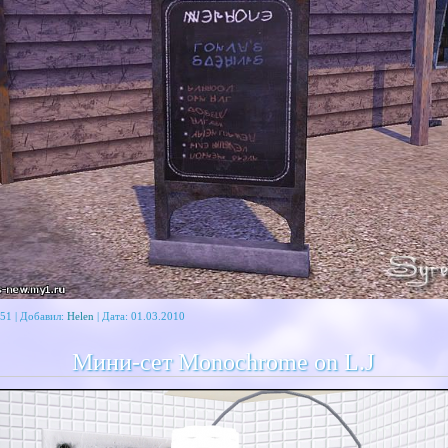
51 | Добавил:
Helen
| Дата:
01.03.2010
Мини-сет Monochrome on L.J