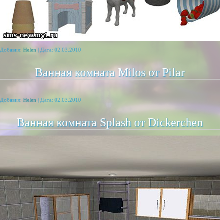
 Добавил:
Helen
| Дата:
02.03.2010
Ванная комната Milos от Pilar
 Добавил:
Helen
| Дата:
02.03.2010
Ванная комната Splash от Dickerchen