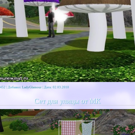
452 | Добавил:
LadyGlamour
| Дата:
02.03.2010
Сет для улицы от МК