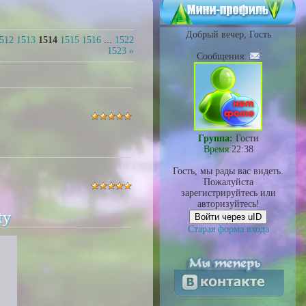
Добрый вечер, Гость
512
1513
1514
1515
1516
...
1522
1523
»
Сообщения:
Группа:
Гости
Время:
22:38
Гость, мы рады вас видеть.
Пожалуйста
зарегистрируйтесь или
авторизуйтесь!
ty
Войти через uID
Старая форма входа