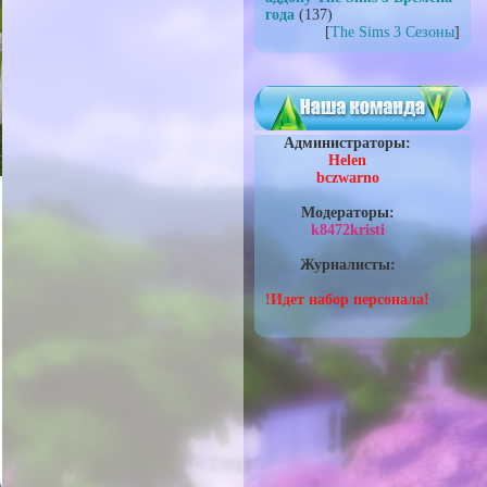
года
(137)
[
The Sims 3 Сезоны
]
Администраторы:
Helen
bczwarno
Модераторы:
k8472kristi
Журналисты:
!Идет набор персонала!