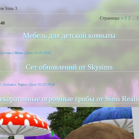
ля Sims 3
Страницы
:
«
1
2
...
1
140
Мебель для детской комнаты
 Добавил:
Helen
| Дата:
03.03.2010
Сет обновлений от Skysims
 | Добавил:
Tegira
| Дата:
02.03.2010
екоративные огромные грибы от Sims Reali