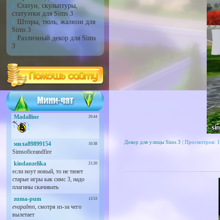
Статуи, скульптуры,
статуэтки для Sims 3
Шторы, тюль, жалюзи для
Sims 3
Различный декор для Sims
3
Декор для улицы Sims 3
| Просмотров: 1