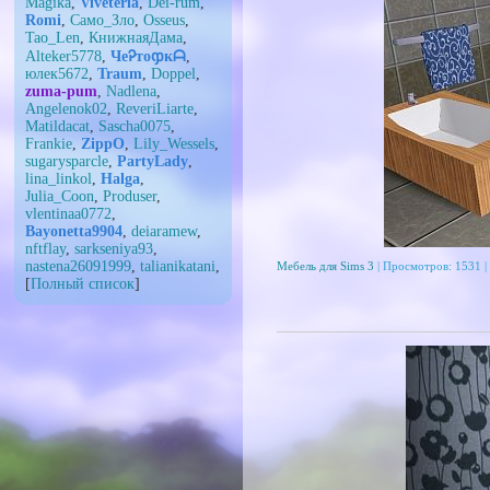
Magika
,
Viveteria
,
Dei-rum
,
Romi
,
Само_Зло
,
Osseus
,
Tao_Len
,
КнижнаяДама
,
Alteker5778
,
ЧеᎮтоჶкᗩ
,
юлек5672
,
Traum
,
Doppel
,
zuma-pum
,
Nadlena
,
Angelenok02
,
ReveriLiarte
,
Matildacat
,
Sascha0075
,
Frаnkiе
,
ZippO
,
Lily_Wessels
,
sugarysparcle
,
PartyLady
,
lina_linkol
,
Halga
,
Julia_Coon
,
Produser
,
vlentinaa0772
,
Bayonetta9904
,
deiaramew
,
nftflay
,
sarkseniya93
,
nastena26091999
,
talianikatani
,
Мебель для Sims 3
| Просмотров: 1531 |
[
Полный список
]