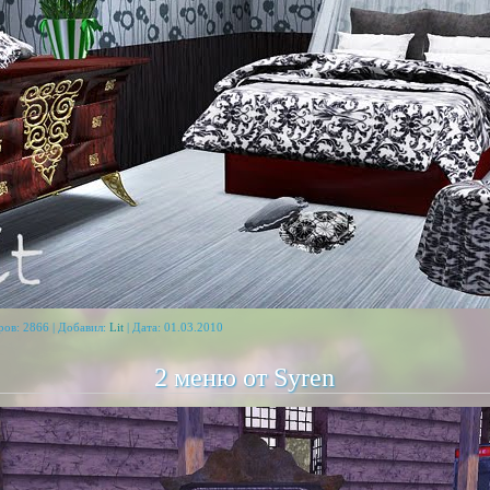
ров: 2866 | Добавил:
Lit
| Дата:
01.03.2010
2 меню от Syren