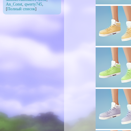
An_Const
,
qwerty745
,
[
Полный список
]