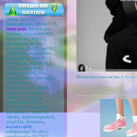
Delina
,
Tao_Len
,
КнижнаяДама
,
Alteker5778
,
zuma-pum
,
ReveriLiarte
,
Produser
,
Luri
,
zohra6969
,
KindjalAzure
,
Eli2172
,
simslighting
,
hsester
,
kypomopu
,
sfu319
,
nas7882
,
meelatoninn
,
teta83243tet
,
vladasolod45
,
MAXAT13
,
savayarygin
,
Анна9639
,
АняCat
,
wanomasik
,
ddanisimova0116
,
Ось
,
Женские аксессуары для Sims 4
| Просмо
Vladislav-victor
,
weerning1
,
ritatarasencko
,
seminaulana766
,
vikb04
,
вася1711
,
unnarruuu
,
skye1383
,
kvitolga1
,
staceytorrible
,
LilJo
,
dnicoleb123
,
dimaalena
,
jadefalcon03
,
Фионсэй
,
rinkaku
,
angelavinogradova
,
yovy1324
,
skittyskitty
,
korsakova640
,
sofonovaolga719
,
ollo-l
,
sannikovaalina20172032
,