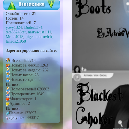
Онлайн всего:
21
Гостей:
14
Пользователей:
7
yovy1324
,
Duder5374
,
teta83243tet
,
nastya-ust1111
,
Мила4018
,
pigeonpetrovich
,
lanads21958
Зарегистрировано на сайте:
Всего: 622714
Новых за месяц: 1263
Новых за неделю: 262
Новых вчера: 28
Новых сегодня: 2
Из них:
Пользователей 620863
Проверенных: 1649
Модераторов: 1
Админов: 2
Из них:
Парней: 132697
Девушек: 490017