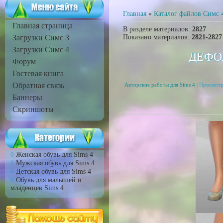
Главная
»
Каталог файлов Симс 
Главная страница
В разделе материалов
:
2827
Загрузки Симс 3
Показано материалов
:
2821-2827
Загрузки Симс 4
ДЕФО
Форум
Гостевая книга
Обратная связь
Авторские работы для Sims 4
| Просмотр
Баннеры
Скриншоты
Женская обувь для Sims 4
Мужская обувь для Sims 4
Детская обувь для Sims 4
Обувь для малышей и
младенцев Sims 4