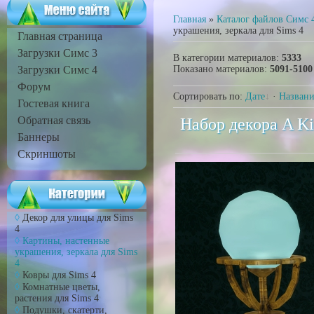
Главная
»
Каталог файлов Симс 
украшения, зеркала для Sims 4
Главная страница
Загрузки Симс 3
В категории материалов
:
5333
Загрузки Симс 4
Показано материалов
:
5091-5100
Форум
Сортировать по
:
Дате
·
Назван
Гостевая книга
Обратная связь
Набор декора A Kin
Баннеры
Скриншоты
Декор для улицы для Sims
4
Картины, настенные
украшения, зеркала для Sims
4
Ковры для Sims 4
Комнатные цветы,
растения для Sims 4
Подушки, скатерти,