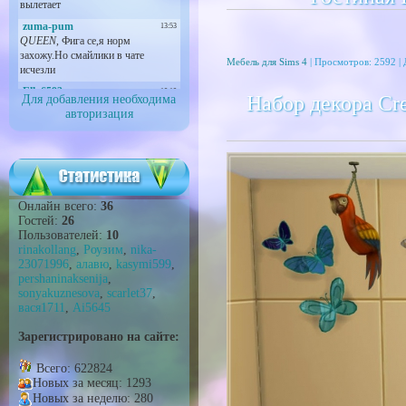
Мебель для Sims 4
| Просмотров: 2592 |
Набор декора Cr
Для добавления необходима
авторизация
Онлайн всего:
36
Гостей:
26
Пользователей:
10
rinakollang
,
Роузим
,
nika-
23071996
,
алавю
,
kasymi599
,
pershaninaksenija
,
sonyakuznesova
,
scarlet37
,
вася1711
,
Ai5645
Зарегистрировано на сайте:
Всего: 622824
Новых за месяц: 1293
Новых за неделю: 280