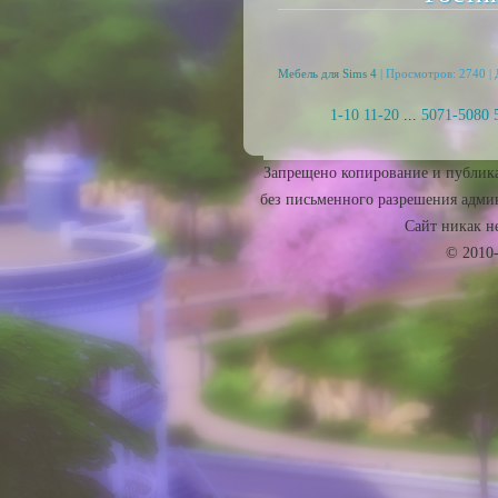
Мебель для Sims 4
| Просмотров: 2740 |
1-10
11-20
...
5071-5080
Запрещено копирование и публика
без письменного разрешения админ
Сайт никак не 
© 2010-