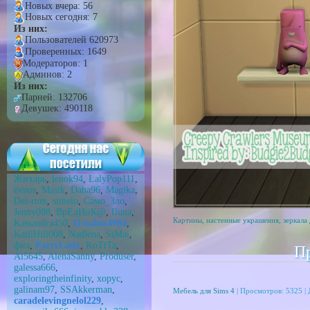
Новых вчера: 56
Новых сегодня: 7
Из них:
Пользователей 620973
Проверенных: 1649
Модераторов: 1
Админов: 2
Из них:
Парней: 132706
Девушек: 490118
Жихарь
,
lenok94
,
LalyPop111
,
evnos
,
Masik
,
Daha96
,
Magika
,
Dei-rum
,
simelo
,
Само_Зло
,
Jenny088
,
ВрEдИнК@
,
Iluna
,
Картины, настенные украшения, зеркала 
Kassandra450
,
Оль4ик4984
,
KaillHill008
,
Nadlena
,
SiMai
,
фиа
,
PartyLady
,
KoTtTa
,
Пр
Ai5645
,
AlenaSanny
,
Produser
,
galessa666
,
exploringtheinfinity
,
xopyc
,
galinam97
,
SSAkkerman
,
Мебель для Sims 4
| Просмотров: 5325 |
caradelevingnelol229
,