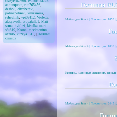
crazyerika666
,
ivanochka228
,
Гостиная RUS
annunquote
,
rita765456
,
deshou
,
elizabethvi
,
polinapolina8
,
xmiramira
,
reheylink
,
vpi89112
,
Violette
,
Мебель для Sims 4
| Просмотров: 1858 |
alesyavolk
,
tvoyajulia1
,
Matt-
sama
,
kvitlizi
,
kisulka-meri
,
sfu319
,
Kronn
,
meelatoninn
,
Го
алавю
,
kuzzya1515
, [
Полный
список
]
Мебель для Sims 4
| Просмотров: 1858 |
Картины, настенные украшения, зеркала 
Го
Мебель для Sims 4
| Просмотров: 2443 |
Гостин