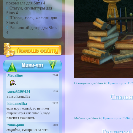
покрывала для Sims 4
Статуи, скульптуры для
Sims 4
Шторы, тюль, жалюзи для
Sims 4
Различный декор для Sims
4
Освещение для Sims 4
| Просмотров: 157
Спальня
Мебель для Sims 4
| Просмотров: 3594 |
Гостиная 