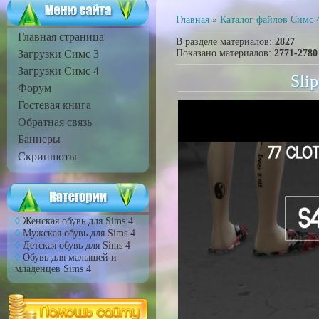
Главная
»
Каталог файлов Симс 
Главная страница
В разделе материалов
:
2827
Загрузки Симс 3
Показано материалов
:
2771-2780
Загрузки Симс 4
Sli
Форум
Гостевая книга
Обратная связь
Баннеры
Скриншоты
Женская обувь для Sims 4
Мужская обувь для Sims 4
Детская обувь для Sims 4
Обувь для малышей и
младенцев Sims 4