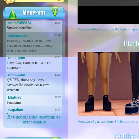
Мужская обувь для Sims 4
| Просмотров:
Plat
Для добавления необходима
Женская обувь для Sims 4
| Просмотров: 
авторизация
Notthy (