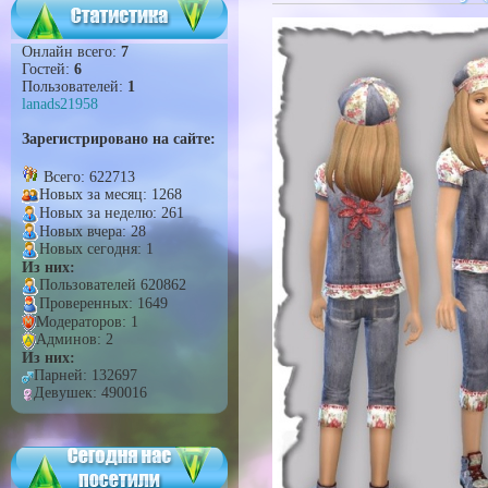
Онлайн всего:
7
Гостей:
6
Пользователей:
1
lanads21958
Зарегистрировано на сайте:
Всего: 622713
Новых за месяц: 1268
Новых за неделю: 261
Новых вчера: 28
Новых сегодня: 1
Из них:
Пользователей 620862
Проверенных: 1649
Модераторов: 1
Админов: 2
Из них:
Парней: 132697
Девушек: 490016