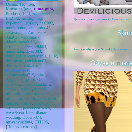
Delina
,
Tao_Len
,
КнижнаяДама
,
zuma-pum
,
Produser
,
Luri
,
zohra6969
,
Eli2172
,
simslighting
,
Детская обувь для Sims 4
| Просмотров: 
kypomopu
,
sfu319
,
nas7882
,
meelatoninn
,
vladasolod45
,
Skir
savayarygin
,
Анна9639
,
АняCat
,
wanomasik
,
ddanisimova0116
,
seminaulana766
,
vikb04
,
Женская обувь для Sims 4
| Просмотров: 
unnarruuu
,
skye1383
,
kvitolga1
,
staceytorrible
,
LilJo
,
dimaalena
,
jadefalcon03
,
Обувь и плать
Фионсэй
,
rinkaku
,
korsakova640
,
sofonovaolga719
,
ollo-l
,
An_Const
,
qwerty745
,
sureekey
,
olessyalazukhina
,
Sims4_Stav126
,
nonina75
,
milanaklimovetsslezagora1
,
middleearthstrash
,
vk8676776
,
lanamishkina99
,
supersirotin
,
astmonte
,
pigeonpetrovich
,
wwwSveta-1996
,
dianav-
wedding
,
Duder5374
,
mrivanyuk2004
,
ETHOS
,
[
Полный список
]